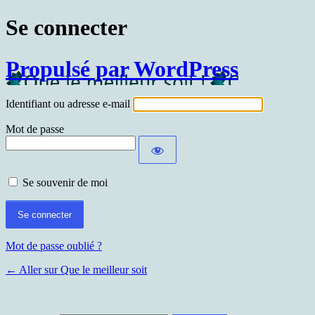
Se connecter
Propulsé par WordPress
Identifiant ou adresse e-mail
Mot de passe
Se souvenir de moi
Alternative:
Mot de passe oublié ?
← Aller sur Que le meilleur soit