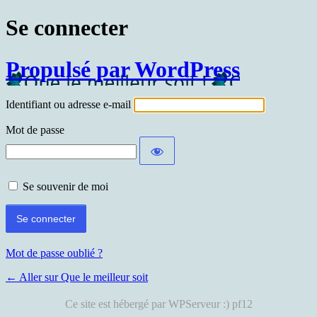
Se connecter
Propulsé par WordPress
Identifiant ou adresse e-mail
Mot de passe
Se souvenir de moi
Alternative:
Mot de passe oublié ?
← Aller sur Que le meilleur soit