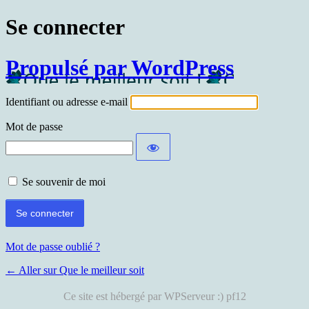
Se connecter
Propulsé par WordPress
Identifiant ou adresse e-mail
Mot de passe
Se souvenir de moi
Alternative:
Mot de passe oublié ?
← Aller sur Que le meilleur soit