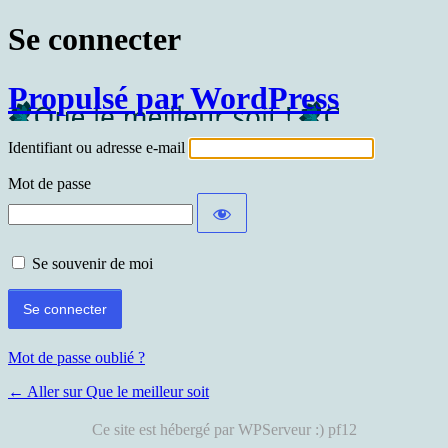
Se connecter
Propulsé par WordPress
Identifiant ou adresse e-mail
Mot de passe
Se souvenir de moi
Alternative:
Mot de passe oublié ?
← Aller sur Que le meilleur soit