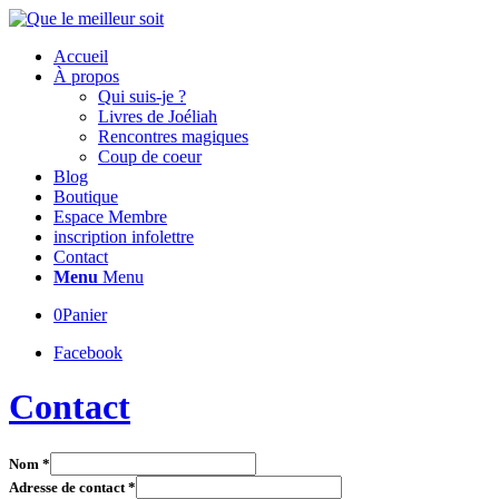
Accueil
À propos
Qui suis-je ?
Livres de Joéliah
Rencontres magiques
Coup de coeur
Blog
Boutique
Espace Membre
inscription infolettre
Contact
Menu
Menu
0
Panier
Facebook
Contact
Nom
*
Adresse de contact
*