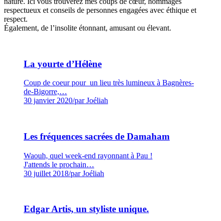
nature. Ici vous trouverez mes coups de cœur, hommages
respectueux et conseils de personnes engagées avec éthique et
respect.
Également, de l’insolite étonnant, amusant ou élevant.
La yourte d’Hélène
Coup de coeur pour un lieu très lumineux à Bagnères-
de-Bigorre,…
30 janvier 2020
/
par Joéliah
Les fréquences sacrées de Damaham
Waouh, quel week-end rayonnant à Pau !
J'attends le prochain…
30 juillet 2018
/
par Joéliah
Edgar Artis, un styliste unique.