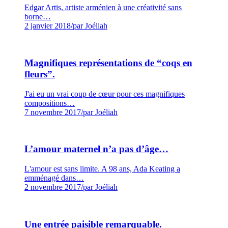
Edgar Artis, artiste arménien à une créativité sans
borne…
2 janvier 2018
/
par Joéliah
Magnifiques représentations de “coqs en
fleurs”.
J'ai eu un vrai coup de cœur pour ces magnifiques
compositions…
7 novembre 2017
/
par Joéliah
L’amour maternel n’a pas d’âge…
L'amour est sans limite. A 98 ans, Ada Keating a
emménagé dans…
2 novembre 2017
/
par Joéliah
Une entrée paisible remarquable.