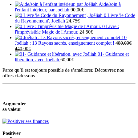
Aide/soin à
l'enfant intérieur, par Joéliah
90,00
€
0 Livre 'le Code
du Rayonnement', Joéliah
24,75
€
0 Livre :
l'imprévisible Magie de l'Amour.
24,50
€
0
Joéliah : 13 Rayons sacrés, enseignement complet !
480,00
€
Le
Le
440,00
€
prix
prix
01- Guidance et
initial
actuel
libération, avec Joéliah
60,00
€
était :
est :
Parce qu’il est toujours possible de s’améliorer. Découvrez nos
480,00€.
440,00€.
offres ci-dessous
Augmenter
sa valeur
Positiver