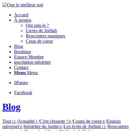
Accueil
À propos
Qui suis-je ?
Livres de Joéliah
Rencontres magiques
Coup de coeur
Blog
Boutique
Espace Membre
inscription infolettre
Contact
Menu
Menu
0
Panier
Facebook
Blog
Tout
/
Actualité
/
C'est chouette !
/
Coups de coeur
/
Engrais
12
1
0
0
universel
/
Infolettre du Jardin
/
Les écrits de Joéliah
/
Rencontres
0
0
11