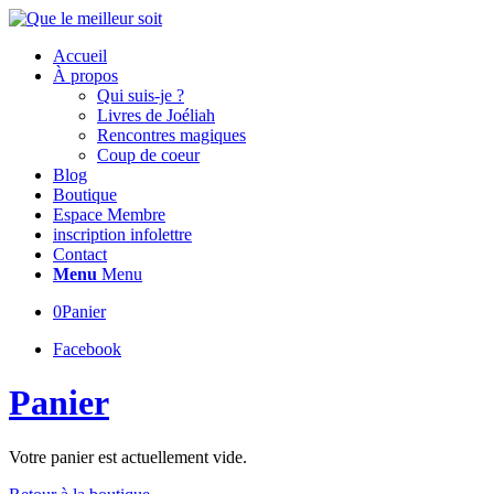
Accueil
À propos
Qui suis-je ?
Livres de Joéliah
Rencontres magiques
Coup de coeur
Blog
Boutique
Espace Membre
inscription infolettre
Contact
Menu
Menu
0
Panier
Facebook
Panier
Votre panier est actuellement vide.