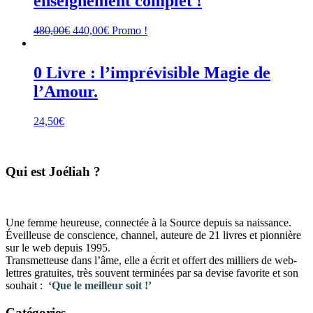
enseignement complet !
Le
Le
480,00
€
440,00
€
Promo !
prix
prix
initial
actuel
était :
est :
0 Livre : l’imprévisible Magie de
480,00€.
440,00€.
l’Amour.
24,50
€
​Qui est Joéliah ?
Une femme heureuse, connectée à la Source depuis sa naissance.
Éveilleuse de conscience, channel, auteure de 21 livres et pionnière
sur le web depuis 1995.
Transmetteuse dans l’âme, elle a écrit et offert des milliers de web-
lettres gratuites, très souvent terminées par sa devise favorite et son
souhait :
‘Que le meilleur soit !’
Catégories