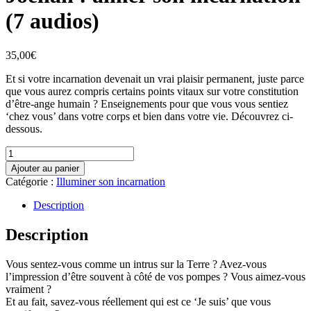
(7 audios)
35,00
€
Et si votre incarnation devenait un vrai plaisir permanent, juste parce
que vous aurez compris certains points vitaux sur votre constitution
d’être-ange humain ? Enseignements pour que vous vous sentiez
‘chez vous’ dans votre corps et bien dans votre vie. Découvrez ci-
dessous.
quantité
de
Ajouter au panier
Joéliah
Catégorie :
Illuminer son incarnation
:
aimer
son
Description
incarnation
(7
Description
audios)
Vous sentez-vous comme un intrus sur la Terre ? Avez-vous
l’impression d’être souvent à côté de vos pompes ? Vous aimez-vous
vraiment ?
Et au fait, savez-vous réellement qui est ce ‘Je suis’ que vous