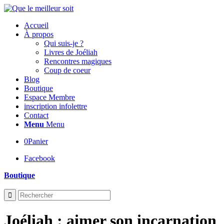
Accueil
À propos
Qui suis-je ?
Livres de Joéliah
Rencontres magiques
Coup de coeur
Blog
Boutique
Espace Membre
inscription infolettre
Contact
Menu
Menu
0
Panier
Facebook
Boutique
Joéliah : aimer son incarnation