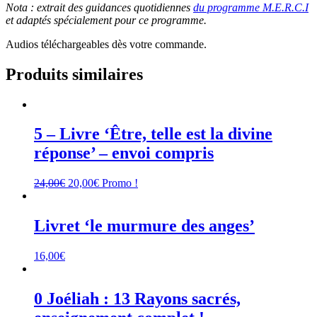
Nota : extrait des guidances quotidiennes
du programme M.E.R.C.I
et adaptés spécialement pour ce programme.
Audios téléchargeables dès votre commande.
Produits similaires
5 – Livre ‘Être, telle est la divine
réponse’ – envoi compris
Le
Le
24,00
€
20,00
€
Promo !
prix
prix
initial
actuel
était :
est :
Livret ‘le murmure des anges’
24,00€.
20,00€.
16,00
€
0 Joéliah : 13 Rayons sacrés,