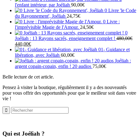
l'enfant intérieur, par Joéliah
90,00
€
0 Livre 'le Code
du Rayonnement', Joéliah
24,75
€
0 Livre :
l'imprévisible Magie de l'Amour.
24,50
€
0
Joéliah : 13 Rayons sacrés, enseignement complet !
480,00
€
Le
Le
440,00
€
prix
prix
01- Guidance et
initial
actuel
libération, avec Joéliah
60,00
€
était :
est :
Joéliah :
480,00€.
440,00€.
argent copain-copain, enfin ! 20 audios
75,00
€
Belle lecture de cet article.
Pensez à visiter la boutique, régulièrement il y a des nouveautés
pour vous offrir des opportunités pour que le meilleur soit dans votre
vie !
​Qui est Joéliah ?