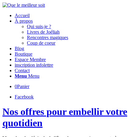
Accueil
À propos
Qui suis-je ?
Livres de Joéliah
Rencontres magiques
Coup de coeur
Blog
Boutique
Espace Membre
inscription infolettre
Contact
Menu
Menu
0
Panier
Facebook
Nos offres pour embellir votre
quotidien