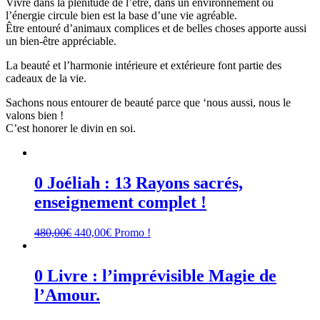
Vivre dans la plénitude de l’être, dans un environnement où
l’énergie circule bien est la base d’une vie agréable.
Être entouré d’animaux complices et de belles choses apporte aussi
un bien-être appréciable.
La beauté et l’harmonie intérieure et extérieure font partie des
cadeaux de la vie.
Sachons nous entourer de beauté parce que ‘nous aussi, nous le
valons bien !
C’est honorer le divin en soi.
0 Joéliah : 13 Rayons sacrés,
enseignement complet !
Le
Le
480,00
€
440,00
€
Promo !
prix
prix
initial
actuel
était :
est :
0 Livre : l’imprévisible Magie de
480,00€.
440,00€.
l’Amour.