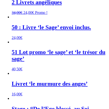
était :
est :
2 Livrets angéliques
210,00€.
160,00€.
Le
Le
34,00
€
24,00
€
Promo !
prix
prix
initial
actuel
était :
est :
50 : Livre ‘le Sage’ envoi inclus.
34,00€.
24,00€.
24,00
€
51 Lot promo ‘le sage’ et ‘le trésor du
sage’
40,50
€
Livret ‘le murmure des anges’
16,00
€
Stage : “De l’Ego blessé, au Soi