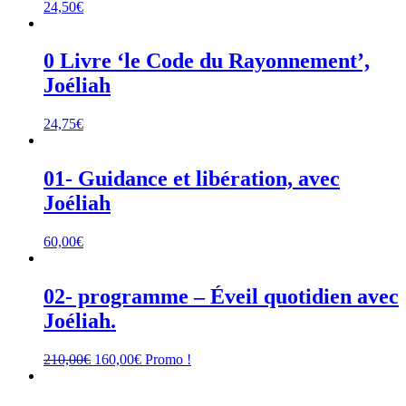
24,50
€
0 Livre ‘le Code du Rayonnement’,
Joéliah
24,75
€
01- Guidance et libération, avec
Joéliah
60,00
€
02- programme – Éveil quotidien avec
Joéliah.
Le
Le
210,00
€
160,00
€
Promo !
prix
prix
initial
actuel