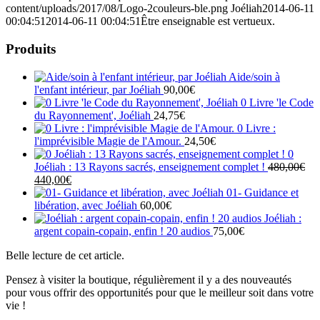
content/uploads/2017/08/Logo-2couleurs-ble.png
Joéliah
2014-06-11
00:04:51
2014-06-11 00:04:51
Être enseignable est vertueux.
Produits
Aide/soin à
l'enfant intérieur, par Joéliah
90,00
€
0 Livre 'le Code
du Rayonnement', Joéliah
24,75
€
0 Livre :
l'imprévisible Magie de l'Amour.
24,50
€
0
Joéliah : 13 Rayons sacrés, enseignement complet !
480,00
€
Le
Le
440,00
€
prix
prix
01- Guidance et
initial
actuel
libération, avec Joéliah
60,00
€
était :
est :
Joéliah :
480,00€.
440,00€.
argent copain-copain, enfin ! 20 audios
75,00
€
Belle lecture de cet article.
Pensez à visiter la boutique, régulièrement il y a des nouveautés
pour vous offrir des opportunités pour que le meilleur soit dans votre
vie !