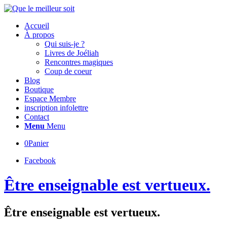
Accueil
À propos
Qui suis-je ?
Livres de Joéliah
Rencontres magiques
Coup de coeur
Blog
Boutique
Espace Membre
inscription infolettre
Contact
Menu
Menu
0
Panier
Facebook
Être enseignable est vertueux.
Être enseignable est vertueux.