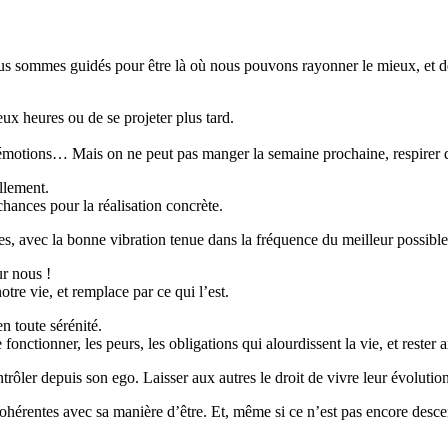
ous sommes guidés pour être là où nous pouvons rayonner le mieux, et d
deux heures ou de se projeter plus tard.
d’émotions… Mais on ne peut pas manger la semaine prochaine, respirer 
ellement.
chances pour la réalisation concrète.
utes, avec la bonne vibration tenue dans la fréquence du meilleur possib
ur nous !
notre vie, et remplace par ce qui l’est.
n toute sérénité.
onctionner, les peurs, les obligations qui alourdissent la vie, et rester 
rôler depuis son ego. Laisser aux autres le droit de vivre leur évolution
cohérentes avec sa manière d’être. Et, même si ce n’est pas encore descen