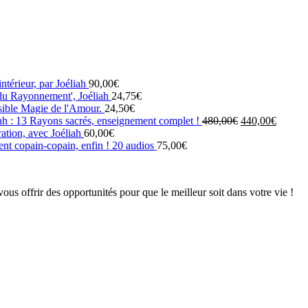
intérieur, par Joéliah
90,00
€
 du Rayonnement', Joéliah
24,75
€
isible Magie de l'Amour.
24,50
€
Le
Le
iah : 13 Rayons sacrés, enseignement complet !
480,00
€
440,00
€
prix
prix
ation, avec Joéliah
60,00
€
initial
actuel
gent copain-copain, enfin ! 20 audios
75,00
€
était :
est :
480,00€.
440,00
ous offrir des opportunités pour que le meilleur soit dans votre vie !