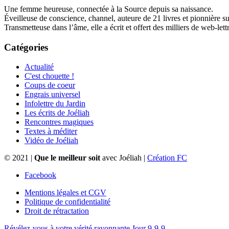
Une femme heureuse, connectée à la Source depuis sa naissance.
Éveilleuse de conscience, channel, auteure de 21 livres et pionnière s
Transmetteuse dans l’âme, elle a écrit et offert des milliers de web-lett
Catégories
Actualité
C'est chouette !
Coups de coeur
Engrais universel
Infolettre du Jardin
Les écrits de Joéliah
Rencontres magiques
Textes à méditer
Vidéo de Joéliah
© 2021 |
Que le meilleur soit
avec Joéliah |
Création FC
Facebook
Mentions légales et CGV
Politique de confidentialité
Droit de rétractation
Révélez-vous à votre vérité rayonnante.
Jour 9-9-9