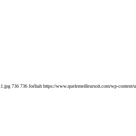
x1.jpg
736
736
Joéliah
https://www.quelemeilleursoit.com/wp-content/