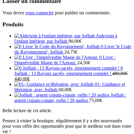
Laisser un commentaire
Vous devez
vous connecter
pour publier un commentaire.
Produits
Aide/soin à
l'enfant intérieur, par Joéliah
90,00
€
0 Livre 'le Code
du Rayonnement', Joéliah
24,75
€
0 Livre :
l'imprévisible Magie de l'Amour.
24,50
€
0
Joéliah : 13 Rayons sacrés, enseignement complet !
480,00
€
Le
Le
440,00
€
prix
prix
01- Guidance et
initial
actuel
libération, avec Joéliah
60,00
€
était :
est :
Joéliah :
480,00€.
440,00€.
argent copain-copain, enfin ! 20 audios
75,00
€
Belle lecture de cet article.
Pensez à visiter la boutique, régulièrement il y a des nouveautés
pour vous offrir des opportunités pour que le meilleur soit dans votre
vie !