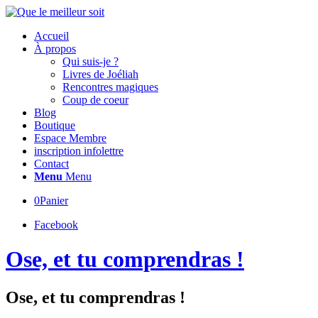
Accueil
À propos
Qui suis-je ?
Livres de Joéliah
Rencontres magiques
Coup de coeur
Blog
Boutique
Espace Membre
inscription infolettre
Contact
Menu
Menu
0
Panier
Facebook
Ose, et tu comprendras !
Ose, et tu comprendras !