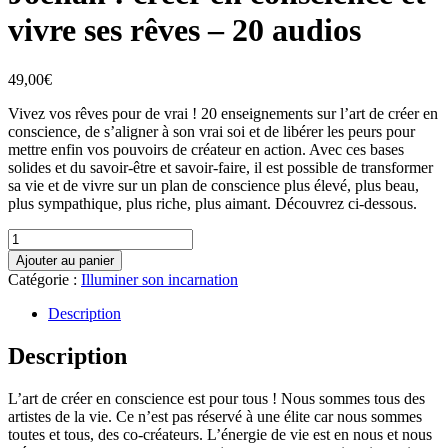
vivre ses rêves – 20 audios
49,00
€
Vivez vos rêves pour de vrai ! 20 enseignements sur l’art de créer en
conscience, de s’aligner à son vrai soi et de libérer les peurs pour
mettre enfin vos pouvoirs de créateur en action. Avec ces bases
solides et du savoir-être et savoir-faire, il est possible de transformer
sa vie et de vivre sur un plan de conscience plus élevé, plus beau,
plus sympathique, plus riche, plus aimant. Découvrez ci-dessous.
quantité
de
Ajouter au panier
Joéliah
Catégorie :
Illuminer son incarnation
:
créer
en
Description
conscience
et
Description
vivre
ses
rêves
L’art de créer en conscience est pour tous ! Nous sommes tous des
-
artistes de la vie. Ce n’est pas réservé à une élite car nous sommes
20
audios
toutes et tous, des co-créateurs. L’énergie de vie est en nous et nous