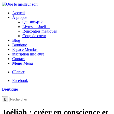
Accueil
À propos
Qui suis-je ?
Livres de Joéliah
Rencontres magiques
Coup de coeur
Blog
Boutique
Espace Membre
inscription infolettre
Contact
Menu
Menu
0
Panier
Facebook
Boutique
Joéliah : créer en conscience et