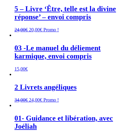
5 – Livre ‘Être, telle est la divine
réponse’ – envoi compris
Le
Le
24,00
€
20,00
€
Promo !
prix
prix
initial
actuel
était :
est :
03 -Le manuel du déliement
24,00€.
20,00€.
karmique, envoi compris
15,00
€
2 Livrets angéliques
Le
Le
34,00
€
24,00
€
Promo !
prix
prix
initial
actuel
était :
est :
01- Guidance et libération, avec
34,00€.
24,00€.
Joéliah