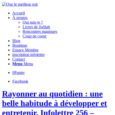
Accueil
À propos
Qui suis-je ?
Livres de Joéliah
Rencontres magiques
Coup de coeur
Blog
Boutique
Espace Membre
inscription infolettre
Contact
Menu
Menu
0
Panier
Facebook
Rayonner au quotidien : une
belle habitude à développer et
entretenir. Infolettre 256 –