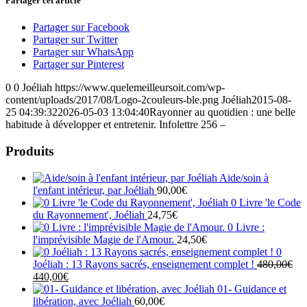
Partager cet article
Partager sur Facebook
Partager sur Twitter
Partager sur WhatsApp
Partager sur Pinterest
0
0
Joéliah
https://www.quelemeilleursoit.com/wp-
content/uploads/2017/08/Logo-2couleurs-ble.png
Joéliah
2015-08-
25 04:39:32
2026-05-03 13:04:40
Rayonner au quotidien : une belle
habitude à développer et entretenir. Infolettre 256 –
Produits
Aide/soin à
l'enfant intérieur, par Joéliah
90,00
€
0 Livre 'le Code
du Rayonnement', Joéliah
24,75
€
0 Livre :
l'imprévisible Magie de l'Amour.
24,50
€
0
Joéliah : 13 Rayons sacrés, enseignement complet !
480,00
€
Le
Le
440,00
€
prix
prix
01- Guidance et
initial
actuel
libération, avec Joéliah
60,00
€