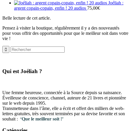
était :
est :
Joéliah :
480,00€.
440,00€.
argent copain-copain, enfin ! 20 audios
75,00
€
Belle lecture de cet article.
Pensez à visiter la boutique, régulièrement il y a des nouveautés
pour vous offrir des opportunités pour que le meilleur soit dans votre
vie !
​Qui est Joéliah ?
Une femme heureuse, connectée à la Source depuis sa naissance.
Éveilleuse de conscience, channel, auteure de 21 livres et pionnière
sur le web depuis 1995.
Transmetteuse dans l’âme, elle a écrit et offert des milliers de web-
lettres gratuites, très souvent terminées par sa devise favorite et son
souhait :
‘Que le meilleur soit !’
Catégories