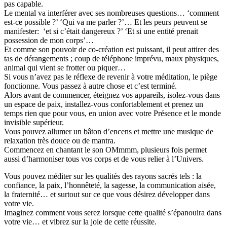
pas capable.
Le mental va interférer avec ses nombreuses questions… ‘comment
est-ce possible ?’ ‘Qui va me parler ?’… Et les peurs peuvent se
manifester: ‘et si c’était dangereux ?’ ‘Et si une entité prenait
possession de mon corps’…
Et comme son pouvoir de co-création est puissant, il peut attirer des
tas de dérangements ; coup de téléphone imprévu, maux physiques,
animal qui vient se frotter ou piquer…
Si vous n’avez pas le réflexe de revenir à votre méditation, le piège
fonctionne. Vous passez à autre chose et c’est terminé.
Alors avant de commencer, éteignez vos appareils, isolez-vous dans
un espace de paix, installez-vous confortablement et prenez un
temps rien que pour vous, en union avec votre Présence et le monde
invisible supérieur.
Vous pouvez allumer un bâton d’encens et mettre une musique de
relaxation très douce ou de mantra.
Commencez en chantant le son OMmmm, plusieurs fois permet
aussi d’harmoniser tous vos corps et de vous relier à l’Univers.
Vous pouvez méditer sur les qualités des rayons sacrés tels : la
confiance, la paix, l’honnêteté, la sagesse, la communication aisée,
la fraternité… et surtout sur ce que vous désirez développer dans
votre vie.
Imaginez comment vous serez lorsque cette qualité s’épanouira dans
votre vie… et vibrez sur la joie de cette réussite.