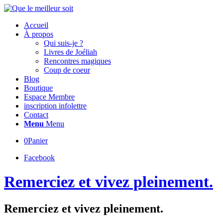
Accueil
À propos
Qui suis-je ?
Livres de Joéliah
Rencontres magiques
Coup de coeur
Blog
Boutique
Espace Membre
inscription infolettre
Contact
Menu
Menu
0
Panier
Facebook
Remerciez et vivez pleinement.
Remerciez et vivez pleinement.