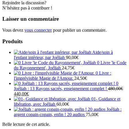
Rejoindre la discussion?
N’hésitez pas à contribuer !
Laisser un commentaire
Vous devez
vous connecter
pour publier un commentaire.
Produits
Aide/soin à
l'enfant intérieur, par Joéliah
90,00
€
0 Livre 'le Code
du Rayonnement', Joéliah
24,75
€
0 Livre :
l'imprévisible Magie de l'Amour.
24,50
€
0
Joéliah : 13 Rayons sacrés, enseignement complet !
480,00
€
Le
Le
440,00
€
prix
prix
01- Guidance et
initial
actuel
libération, avec Joéliah
60,00
€
était :
est :
Joéliah :
480,00€.
440,00€.
argent copain-copain, enfin ! 20 audios
75,00
€
Belle lecture de cet article.