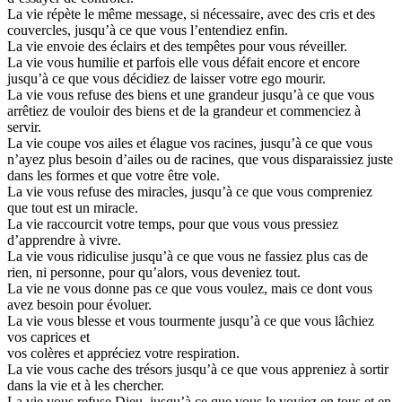
La vie répète le même message, si nécessaire, avec des cris et des
couvercles, jusqu’à ce que vous l’entendiez enfin.
La vie envoie des éclairs et des tempêtes pour vous réveiller.
La vie vous humilie et parfois elle vous défait encore et encore
jusqu’à ce que vous décidiez de laisser votre ego mourir.
La vie vous refuse des biens et une grandeur jusqu’à ce que vous
arrêtiez de vouloir des biens et de la grandeur et commenciez à
servir.
La vie coupe vos ailes et élague vos racines, jusqu’à ce que vous
n’ayez plus besoin d’ailes ou de racines, que vous disparaissiez juste
dans les formes et que votre être vole.
La vie vous refuse des miracles, jusqu’à ce que vous compreniez
que tout est un miracle.
La vie raccourcit votre temps, pour que vous vous pressiez
d’apprendre à vivre.
La vie vous ridiculise jusqu’à ce que vous ne fassiez plus cas de
rien, ni personne, pour qu’alors, vous deveniez tout.
La vie ne vous donne pas ce que vous voulez, mais ce dont vous
avez besoin pour évoluer.
La vie vous blesse et vous tourmente jusqu’à ce que vous lâchiez
vos caprices et
vos colères et appréciez votre respiration.
La vie vous cache des trésors jusqu’à ce que vous appreniez à sortir
dans la vie et à les chercher.
La vie vous refuse Dieu, jusqu’à ce que vous le voyiez en tous et en