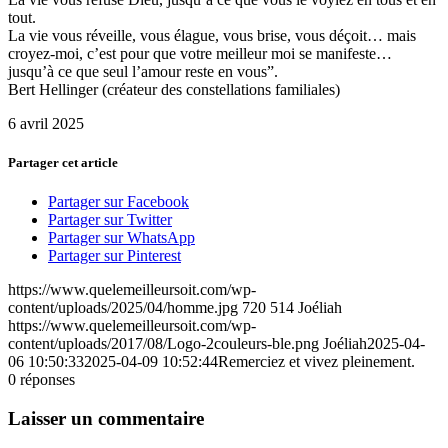
tout.
La vie vous réveille, vous élague, vous brise, vous déçoit… mais
croyez-moi, c’est pour que votre meilleur moi se manifeste…
jusqu’à ce que seul l’amour reste en vous”.
Bert Hellinger (créateur des constellations familiales)
6 avril 2025
Partager cet article
Partager sur Facebook
Partager sur Twitter
Partager sur WhatsApp
Partager sur Pinterest
https://www.quelemeilleursoit.com/wp-
content/uploads/2025/04/homme.jpg
720
514
Joéliah
https://www.quelemeilleursoit.com/wp-
content/uploads/2017/08/Logo-2couleurs-ble.png
Joéliah
2025-04-
06 10:50:33
2025-04-09 10:52:44
Remerciez et vivez pleinement.
0
réponses
Laisser un commentaire