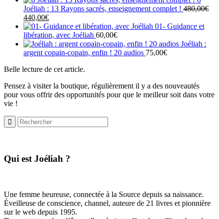
Joéliah : 13 Rayons sacrés, enseignement complet !
480,00
€
Le
Le
440,00
€
prix
prix
01- Guidance et
initial
actuel
libération, avec Joéliah
60,00
€
était :
est :
Joéliah :
480,00€.
440,00€.
argent copain-copain, enfin ! 20 audios
75,00
€
Belle lecture de cet article.
Pensez à visiter la boutique, régulièrement il y a des nouveautés
pour vous offrir des opportunités pour que le meilleur soit dans votre
vie !
​Qui est Joéliah ?
Une femme heureuse, connectée à la Source depuis sa naissance.
Éveilleuse de conscience, channel, auteure de 21 livres et pionnière
sur le web depuis 1995.