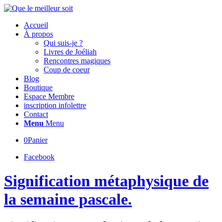
Accueil
À propos
Qui suis-je ?
Livres de Joéliah
Rencontres magiques
Coup de coeur
Blog
Boutique
Espace Membre
inscription infolettre
Contact
Menu
Menu
0
Panier
Facebook
Signification métaphysique de
la semaine pascale.