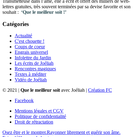
Transmetteuse dans l’âme, elle a écrit et offert des milliers de web-
lettres gratuites, très souvent terminées par sa devise favorite et son
souhait :
‘Que le meilleur soit !’
Catégories
Actualité
C'est chouette !
Coups de coeur
Engrais universel
Infolettre du Jardin
Les écrits de Joéliah
Rencontres magiques
Textes à méditer
Vidéo de Joéliah
© 2021 |
Que le meilleur soit
avec Joéliah |
Création FC
Facebook
Mentions légales et CGV
Politique de confidentialité
Droit de rétractation
Osez être et le montrer.
Rayonner librement et guérir son âme.