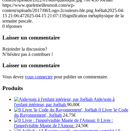
https://www.quelemeilleursoit.com/wp-
content/uploads/2017/08/Logo-2couleurs-ble.png
Joéliah
2025-04-
15 21:06:47
2025-04-15 21:07:13
Signification métaphysique de la
semaine pascale.
0
réponses
Laisser un commentaire
Rejoindre la discussion?
N’hésitez pas à contribuer !
Laisser un commentaire
Vous devez
vous connecter
pour publier un commentaire.
Produits
Aide/soin à
l'enfant intérieur, par Joéliah
90,00
€
0 Livre 'le Code
du Rayonnement', Joéliah
24,75
€
0 Livre :
l'imprévisible Magie de l'Amour.
24,50
€
0