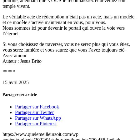
poitrine, attendant que VOUS le reconnaissiez et deveniez son
temple vivant.
Le véritable acte de rédemption n’était pas un acte, mais un modèle,
et ce modèle s’active maintenant en vous, pour vous.
Nous sommes ici pour devenir le portail qui ouvre la voie vers
l’éternel.
Si vous choisissez de traverser, vous ne serez plus qui vous étiez,
vous serez lumière et vous saurez que vous l’avez toujours été.
Avec amour
Auteur : Jesus Brito
*****
15 avril 2025
Partager cet article
Partager sur Facebook
Partager sur Twitter
Partager sur WhatsApp
Partager sur Pinterest
https://www.quelemeilleursoit.com/wp-
content/uploads/2022/01/adn-quantique.jpg
700
458
Joéliah