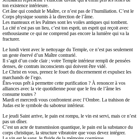
ton existence intérieure.
Cet âne qui conduit le Maître, ce n’est pas de l’humiliation. C’est le
Corps physique soumis à la direction de l’âme.
Les manteaux et les Palmes sont les voiles antiques qui tombent.
La cité n’est pas un lieu, c’est ton esprit, un esprit qui reçoit avec
enthousiasme ce qui ne comprend pas encore la lumière qui va la
fracturer.
Le lundi vient avec le nettoyage du Temple, ce n’est pas seulement
un geste énervé d’un Maître contrarié.
Il s’agit d’un code clair ; votre Temple intérieur rempli de pensées
denses, de contrats inconscients qui doivent être vidé.
Le Christ en vous, prenez le fouet du discernement et expulsez les
marchands de l’ego.
Êtes-vous prêt à permettre cette purification ? À renoncer à vos
alliances avec la vie quotidienne pour que le feu de l’âme les
consume toutes ?
Mardi et mercredi vous confrontent avec l’Ombre. La trahison de
Judas est le symbole du saboteur intérieur.
Le jeudi Saint arrive, le pain est rompu, le vin est servi, mais ce n’est
pas un dîner.
C’est un acte de transmission quantique, le pain est la substance du
corps christique, la structure vibratoire que vous devez intégrer.
Le vin est le sang, le fluide de la mémoire cosmique.