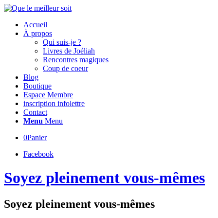
Accueil
À propos
Qui suis-je ?
Livres de Joéliah
Rencontres magiques
Coup de coeur
Blog
Boutique
Espace Membre
inscription infolettre
Contact
Menu
Menu
0
Panier
Facebook
Soyez pleinement vous-mêmes
Soyez pleinement vous-mêmes