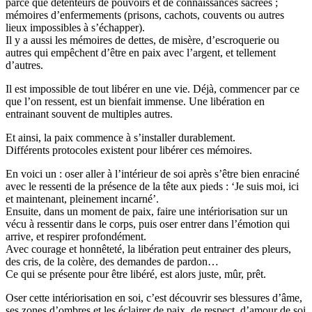
parce que détenteurs de pouvoirs et de connaissances sacrées ;
mémoires d’enfermements (prisons, cachots, couvents ou autres
lieux impossibles à s’échapper).
Il y a aussi les mémoires de dettes, de misère, d’escroquerie ou
autres qui empêchent d’être en paix avec l’argent, et tellement
d’autres.
Il est impossible de tout libérer en une vie. Déjà, commencer par ce
que l’on ressent, est un bienfait immense. Une libération en
entrainant souvent de multiples autres.
Et ainsi, la paix commence à s’installer durablement.
Différents protocoles existent pour libérer ces mémoires.
En voici un : oser aller à l’intérieur de soi après s’être bien enraciné
avec le ressenti de la présence de la tête aux pieds : ‘Je suis moi, ici
et maintenant, pleinement incarné’.
Ensuite, dans un moment de paix, faire une intériorisation sur un
vécu à ressentir dans le corps, puis oser entrer dans l’émotion qui
arrive, et respirer profondément.
Avec courage et honnêteté, la libération peut entrainer des pleurs,
des cris, de la colère, des demandes de pardon…
Ce qui se présente pour être libéré, est alors juste, mûr, prêt.
Oser cette intériorisation en soi, c’est découvrir ses blessures d’âme,
ses zones d’ombres et les éclairer de paix, de respect, d’amour de soi