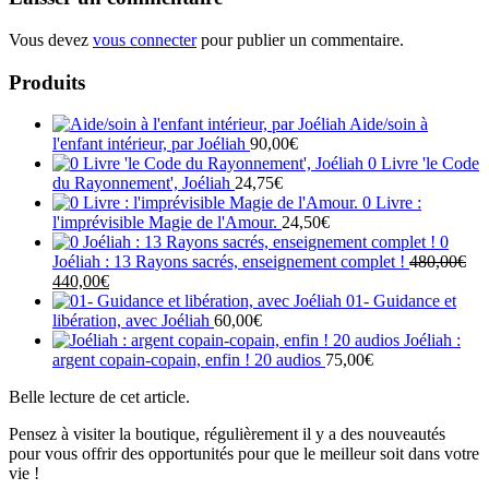
Vous devez
vous connecter
pour publier un commentaire.
Produits
Aide/soin à
l'enfant intérieur, par Joéliah
90,00
€
0 Livre 'le Code
du Rayonnement', Joéliah
24,75
€
0 Livre :
l'imprévisible Magie de l'Amour.
24,50
€
0
Joéliah : 13 Rayons sacrés, enseignement complet !
480,00
€
Le
Le
440,00
€
prix
prix
01- Guidance et
initial
actuel
libération, avec Joéliah
60,00
€
était :
est :
Joéliah :
480,00€.
440,00€.
argent copain-copain, enfin ! 20 audios
75,00
€
Belle lecture de cet article.
Pensez à visiter la boutique, régulièrement il y a des nouveautés
pour vous offrir des opportunités pour que le meilleur soit dans votre
vie !