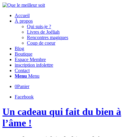
Accueil
À propos
Qui suis-je ?
Livres de Joéliah
Rencontres magiques
Coup de coeur
Blog
Boutique
Espace Membre
inscription infolettre
Contact
Menu
Menu
0
Panier
Facebook
Un cadeau qui fait du bien à
l’âme !