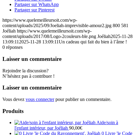
Partager sur WhatsApp
Partager sur Pinterest
https://www.quelemeilleursoit.com/wp-
content/uploads/2025/09/Joeliah-imprevisible-amour2.jpg
800
581
Joéliah
https://www.quelemeilleursoit.com/wp-
content/uploads/2017/08/Logo-2couleurs-ble.png
Joéliah
2025-11-28
13:09:11
2025-11-28 13:09:11
Un cadeau qui fait du bien à l’âme !
0
réponses
Laisser un commentaire
Rejoindre la discussion?
N’hésitez pas à contribuer !
Laisser un commentaire
Vous devez
vous connecter
pour publier un commentaire.
Produits
Aide/soin à
l'enfant intérieur, par Joéliah
90,00
€
0 Livre 'le Code