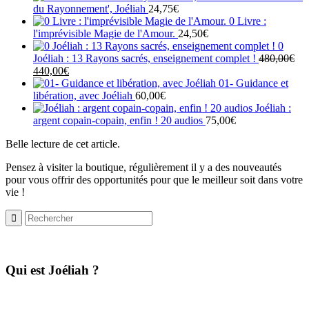
du Rayonnement', Joéliah
24,75
€
0 Livre :
l'imprévisible Magie de l'Amour.
24,50
€
0
Joéliah : 13 Rayons sacrés, enseignement complet !
480,00
€
Le
Le
440,00
€
prix
prix
01- Guidance et
initial
actuel
libération, avec Joéliah
60,00
€
était :
est :
Joéliah :
480,00€.
440,00€.
argent copain-copain, enfin ! 20 audios
75,00
€
Belle lecture de cet article.
Pensez à visiter la boutique, régulièrement il y a des nouveautés
pour vous offrir des opportunités pour que le meilleur soit dans votre
vie !
​Qui est Joéliah ?