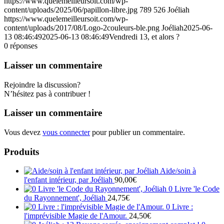
https://www.quelemeilleursoit.com/wp-
content/uploads/2025/06/papillon-libre.jpg
789
526
Joéliah
https://www.quelemeilleursoit.com/wp-
content/uploads/2017/08/Logo-2couleurs-ble.png
Joéliah
2025-06-
13 08:46:49
2025-06-13 08:46:49
Vendredi 13, et alors ?
0
réponses
Laisser un commentaire
Rejoindre la discussion?
N’hésitez pas à contribuer !
Laisser un commentaire
Vous devez
vous connecter
pour publier un commentaire.
Produits
Aide/soin à
l'enfant intérieur, par Joéliah
90,00
€
0 Livre 'le Code
du Rayonnement', Joéliah
24,75
€
0 Livre :
l'imprévisible Magie de l'Amour.
24,50
€