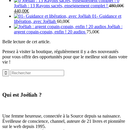
0
Joéliah : 13 Rayons sacrés, enseignement complet !
480,00
€
Le
Le
440,00
€
prix
prix
01- Guidance et
initial
actuel
libération, avec Joéliah
60,00
€
était :
est :
Joéliah :
480,00€.
440,00€.
argent copain-copain, enfin ! 20 audios
75,00
€
Belle lecture de cet article.
Pensez à visiter la boutique, régulièrement il y a des nouveautés
pour vous offrir des opportunités pour que le meilleur soit dans votre
vie !
​Qui est Joéliah ?
Une femme heureuse, connectée à la Source depuis sa naissance.
Éveilleuse de conscience, channel, auteure de 21 livres et pionnière
sur le web depuis 1995.