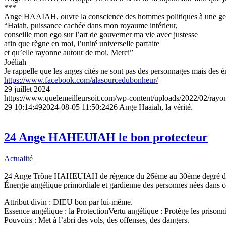
***
Ange HAAIAH, ouvre la conscience des hommes politiques à une gestio
“Haiah, puissance cachée dans mon royaume intérieur,
conseille mon ego sur l’art de gouverner ma vie avec justesse
afin que règne en moi, l’unité universelle parfaite
et qu’elle rayonne autour de moi. Merci”
Joéliah
Je rappelle que les anges cités ne sont pas des personnages mais des é
https://www.facebook.com/alasourcedubonheur/
29 juillet 2024
https://www.quelemeilleursoit.com/wp-content/uploads/2022/02/rayo
29 10:14:49
2024-08-05 11:50:24
26 Ange Haaiah, la vérité.
24 Ange HAHEUIAH le bon protecteur
Actualité
24 Ange Trône HAHEUIAH de régence du 26ème au 30ème degré du
Énergie angélique primordiale et gardienne des personnes nées dans ces
Attribut divin : DIEU bon par lui-même.
Essence angélique : la Protection
Vertu angélique : Protège les prisonnie
Pouvoirs : Met à l’abri des vols, des offenses, des dangers.