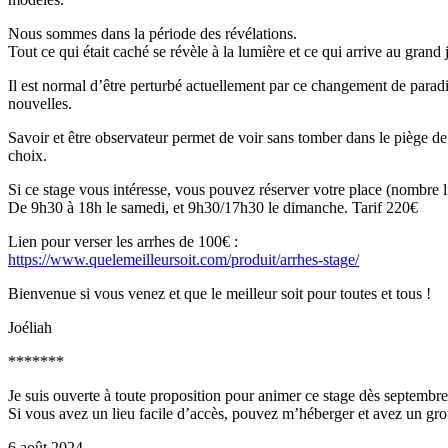
Nous sommes dans la période des révélations.
Tout ce qui était caché se révèle à la lumière et ce qui arrive au gra
Il est normal d’être perturbé actuellement par ce changement de paradig
nouvelles.
Savoir et être observateur permet de voir sans tomber dans le piège de p
choix.
Si ce stage vous intéresse, vous pouvez réserver votre place (nombre l
De 9h30 à 18h le samedi, et 9h30/17h30 le dimanche. Tarif 220€
Lien pour verser les arrhes de 100€ :
https://www.quelemeilleursoit.com/produit/arrhes-stage/
Bienvenue si vous venez et que le meilleur soit pour toutes et tous !
Joéliah
*******
Je suis ouverte à toute proposition pour animer ce stage dès septembre
Si vous avez un lieu facile d’accès, pouvez m’héberger et avez un gro
6 août 2024