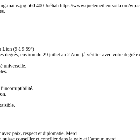
ang-mains.jpg
560
400
Joéliah
https://www.quelemeilleursoit.com/wp-c
es.
Lion (5 à 9.59°)
 degrés, environ du 29 juillet au 2 Aout (à vérifier avec votre degré ex
é universelle.
les.
’incorruptibilité.
son.
paisible.
avec paix, respect et diplomatie. Merci
isse conseiller et concilier dans la paix et l’amour, merci.