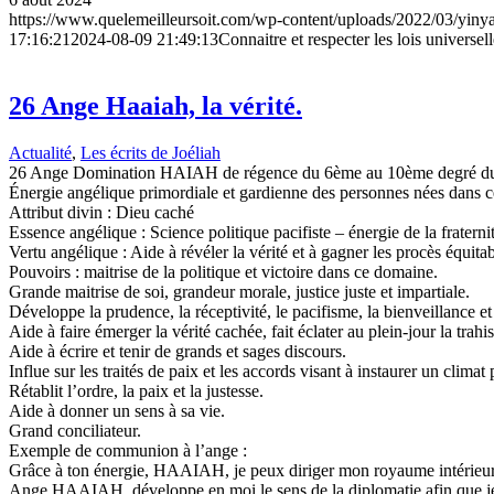
https://www.quelemeilleursoit.com/wp-content/uploads/2022/03/yiny
17:16:21
2024-08-09 21:49:13
Connaitre et respecter les lois universell
26 Ange Haaiah, la vérité.
Actualité
,
Les écrits de Joéliah
26 Ange Domination HAIAH de régence du 6ème au 10ème degré du 
Énergie angélique primordiale et gardienne des personnes nées dans ces
Attribut divin : Dieu caché
Essence angélique : Science politique pacifiste – énergie de la fraternit
Vertu angélique : Aide à révéler la vérité et à gagner les procès équitab
Pouvoirs : maitrise de la politique et victoire dans ce domaine.
Grande maitrise de soi, grandeur morale, justice juste et impartiale.
Développe la prudence, la réceptivité, le pacifisme, la bienveillance et l
Aide à faire émerger la vérité cachée, fait éclater au plein-jour la trahi
Aide à écrire et tenir de grands et sages discours.
Influe sur les traités de paix et les accords visant à instaurer un climat 
Rétablit l’ordre, la paix et la justesse.
Aide à donner un sens à sa vie.
Grand conciliateur.
Exemple de communion à l’ange :
Grâce à ton énergie, HAAIAH, je peux diriger mon royaume intérieur 
Ange HAAIAH, développe en moi le sens de la diplomatie afin que je pu