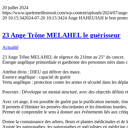
20 juillet 2024
https://www.quelemeilleursoit.com/wp-content/uploads/2024/07/ange-
20 10:15:34
2024-07-20 10:15:34
24 Ange HAHEUIAH le bon protec
23 Ange Trône MELAHEL le guérisseur
Actualité
23 Ange Trône MELAHEL de régence du 21ème au 25° du cancer.
Énergie angélique primordiale et gardienne des personnes nées dans ces
Attribut divin : DIEU qui délivre des maux.
Essence angélique : capacité de guérir
Vertu angélique : protection contre les armes et sécurité dans les dépl
Pouvoirs : Développe un mental structuré, avec des objectifs définis et 
Avec cet ange, il est possible de guérir par la purification mentale, ém
Il permets d’éliminer les pensées discordantes et les émotions lourdes
Permet de comprendre le sens à donner aux événements liés aux critiqu
Donne la connaissance des arbres, fleurs et plantes médicinales et de l
Assiste les naturopathes, les naturopathes et spécialistes en médecine