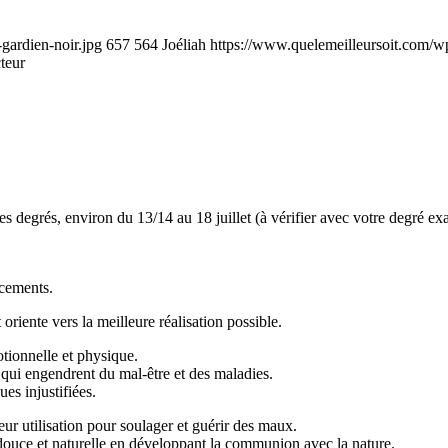
gardien-noir.jpg
657
564
Joéliah
https://www.quelemeilleursoit.com/w
teur
 degrés, environ du 13/14 au 18 juillet (à vérifier avec votre degré exa
acements.
oriente vers la meilleure réalisation possible.
otionnelle et physique.
, qui engendrent du mal-être et des maladies.
es injustifiées.
eur utilisation pour soulager et guérir des maux.
 douce et naturelle en développant la communion avec la nature.