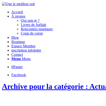
Accueil
À propos
Qui suis-je ?
Livres de Joéliah
Rencontres magiques
Coup de coeur
Blog
Boutique
Espace Membre
inscription infolettre
Contact
Menu
Menu
0
Panier
Facebook
Archive pour la catégorie : Actu