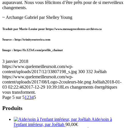
auparavant. Nous vous félicitons d’être prêts pour de si merveilleux
changements.
~ Archange Gabriel par Shelley Young
Traduit par Marie-Louise pour https://www.messagescelestes-archives.ca
Source : http://trinityesoterics.com
Image : https://fr.123rf.com/profile_chainat
3 janvier 2018
https://www.quelemeilleursoit.com/wp-
content/uploads/2017/12/33807198_s.jpg
300
332
Joéliah
https://www.quelemeilleursoit.com/wp-
content/uploads/2017/08/Logo-2couleurs-ble.png
Joéliah
2018-01-
03 02:22:46
2017-12-29 10:39:18
Les changements énergétiques
vous transforment.
Page 5 sur 5
1
2
3
4
5
Produits
Aide/soin à
l'enfant intérieur, par Joéliah
90,00
€