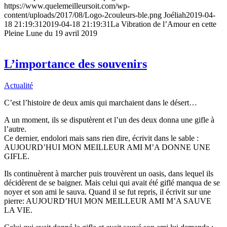
https://www.quelemeilleursoit.com/wp-
content/uploads/2017/08/Logo-2couleurs-ble.png
Joéliah
2019-04-
18 21:19:31
2019-04-18 21:19:31
La Vibration de l’Amour en cette
Pleine Lune du 19 avril 2019
L’importance des souvenirs
Actualité
C’est l’histoire de deux amis qui marchaient dans le désert…
A un moment, ils se disputèrent et l’un des deux donna une gifle à
l’autre.
Ce dernier, endolori mais sans rien dire, écrivit dans le sable :
AUJOURD’HUI MON MEILLEUR AMI M’A DONNE UNE
GIFLE.
Ils continuèrent à marcher puis trouvèrent un oasis, dans lequel ils
décidèrent de se baigner. Mais celui qui avait été giflé manqua de se
noyer et son ami le sauva. Quand il se fut repris, il écrivit sur une
pierre: AUJOURD’HUI MON MEILLEUR AMI M’A SAUVE
LA VIE.