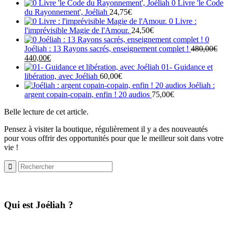
0 Livre 'le Code
du Rayonnement', Joéliah
24,75
€
0 Livre :
l'imprévisible Magie de l'Amour.
24,50
€
0
Joéliah : 13 Rayons sacrés, enseignement complet !
480,00
€
Le
Le
440,00
€
prix
prix
01- Guidance et
initial
actuel
libération, avec Joéliah
60,00
€
était :
est :
Joéliah :
480,00€.
440,00€.
argent copain-copain, enfin ! 20 audios
75,00
€
Belle lecture de cet article.
Pensez à visiter la boutique, régulièrement il y a des nouveautés
pour vous offrir des opportunités pour que le meilleur soit dans votre
vie !
​Qui est Joéliah ?