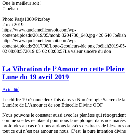
Que le meilleur soit !
#Joéliah
Photo Pasja1000/Pixabay
2 mai 2019
https://www.quelemeilleursoit.com/wp-
content/uploads/2019/05/monk-3204730_640.jpg
426
640
Joéliah
https://www.quelemeilleursoit.com/wp-
content/uploads/2017/08/Logo-2couleurs-ble.png
Joéliah
2019-05-
02 08:08:57
2019-05-02 08:08:57
La valeur sincère du don
La Vibration de l’Amour en cette Pleine
Lune du 19 avril 2019
Actualité
Le chiffre 19 résonne deux fois dans sa Numérologie Sacrée de la
Lumière de L’Amour et de son Étincelle Divine QOF.
Nous pouvons le constater aussi avec les planètes qui rétrogradent
comme si elles reculaient pour nous faire plonger dans nos marées
profondes au cas où nous aurions laissées des traces de blessures ou
tout ce qui n’est pas amour en nous. C’est la pure intention divine