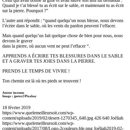
Celui qui avait donné la gifle et avait sauvé son ami lui demanda :
Quand je t’ai blessé tu as écrit sur le sable, et maintenant tu as écrit
sur la pierre. Pourquoi ?”
L’autre ami répondit : “quand quelqu’un nous blesse, nous devons
l’écrire dans le sable, où les vents du pardon peuvent l’effacer.
Mais quand quelqu’un fait quelque chose de bien pour nous, nous
devons le graver
dans la pierre, où aucun vent ne peut l’effacer “.
APPRENDS A ÉCRIRE TES BLESSURES DANS LE SABLE
ET A GRAVER TES JOIES DANS LA PIERRE.
PRENDS LE TEMPS DE VIVRE !
Ton chemin est là où tes pieds se trouvent !
Auteur inconnu
Image : jpeter2/Pixabay
18 février 2019
https://www.quelemeilleursoit.com/wp-
content/uploads/2019/02/desert-1270345_640.jpg
426
640
Joéliah
https://www.quelemeilleursoit.com/wp-
content/uploads/2017/08/Logo-2couleurs-ble.png
Joéliah
2019-02-