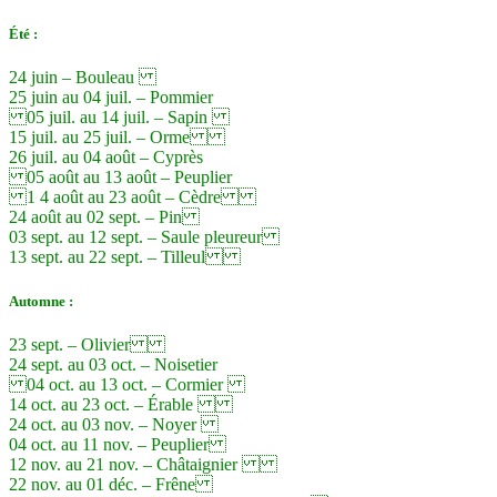
Été :
24 juin – Bouleau
25 juin au 04 juil. – Pommier
05 juil. au 14 juil. – Sapin
15 juil. au 25 juil. – Orme
26 juil. au 04 août – Cyprès
05 août au 13 août – Peuplier
1
4 août au 23 août – Cèdre
24 août au 02 sept. – Pin
03 sept. au 12 sept. – Saule pleureur
13 sept. au 22 sept. – Tilleul
Automne :
23 sept. – Olivier
24 sept. au 03 oct. – Noisetier
04 oct. au 13 oct. – Cormier
14 oct. au 23 oct. – Érable
24 oct. au 03 nov. – Noyer
04 oct. au 11 nov. – Peuplier
12 nov. au 21 nov. – Châtaignier
22 nov. au 01 déc. – Frêne