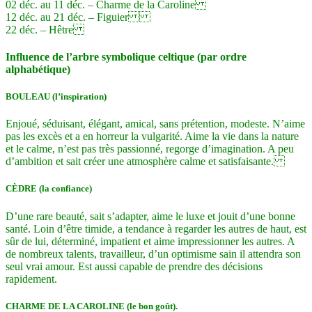
02 déc. au 11 déc. – Charme de la Caroline
12 déc. au 21 déc. – Figuier
22 déc. – Hêtre
Influence de l’arbre symbolique celtique (par ordre
alphabétique)
BOULEAU (l’inspiration)
Enjoué, séduisant, élégant, amical, sans prétention, modeste. N’aime
pas les excès et a en horreur la vulgarité. Aime la vie dans la nature
et le calme, n’est pas très passionné, regorge d’imagination. A peu
d’ambition et sait créer une atmosphère calme et satisfaisante.
CÈDRE (la confiance)
D’une rare beauté, sait s’adapter, aime le luxe et jouit d’une bonne
santé. Loin d’être timide, a tendance à regarder les autres de haut, est
sûr de lui, déterminé, impatient et aime impressionner les autres. A
de nombreux talents, travailleur, d’un optimisme sain il attendra son
seul vrai amour. Est aussi capable de prendre des décisions
rapidement.
CHARME DE LA CAROLINE (le bon goût).