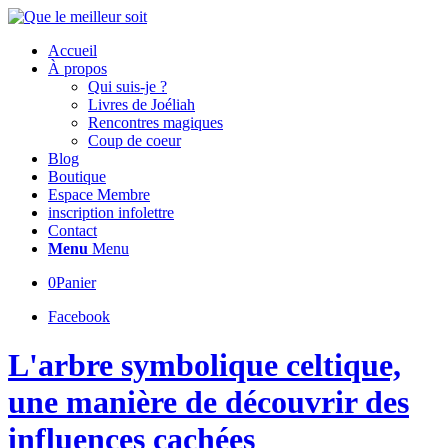
Accueil
À propos
Qui suis-je ?
Livres de Joéliah
Rencontres magiques
Coup de coeur
Blog
Boutique
Espace Membre
inscription infolettre
Contact
Menu
Menu
0
Panier
Facebook
L'arbre symbolique celtique,
une manière de découvrir des
influences cachées