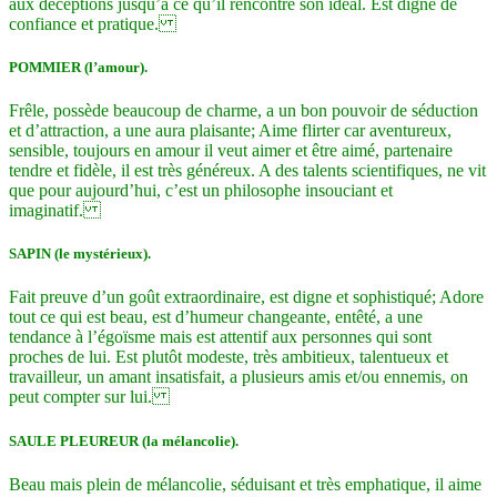
aux déceptions jusqu’à ce qu’il rencontre son idéal. Est digne de
confiance et pratique.
POMMIER (l’amour).
Frêle, possède beaucoup de charme, a un bon pouvoir de séduction
et d’attraction, a une aura plaisante; Aime flirter car
aventureux,
sensible, toujours en amour il veut aimer et être aimé, partenaire
tendre et fidèle, il est très généreux. A des talents scientifiques, ne vit
que pour aujourd’hui, c’est un philosophe insouciant et
imaginatif.
SAPIN (le mystérieux).
Fait preuve d’un goût extraordinaire, est digne et sophistiqué; Adore
tout ce qui est beau, est d’humeur changeante, entêté, a une
tendance à l’égoïsme mais est attentif aux personnes qui sont
proches de lui. Est plutôt modeste, très ambitieux, talentueux et
travailleur, un amant insatisfait, a plusieurs amis et/ou ennemis, on
peut compter sur lui.
SAULE PLEUREUR (la mélancolie).
Beau mais plein de mélancolie, séduisant et très emphatique, il aime