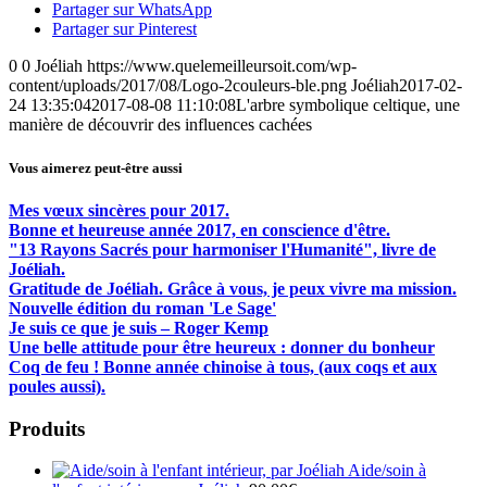
Partager sur WhatsApp
Partager sur Pinterest
0
0
Joéliah
https://www.quelemeilleursoit.com/wp-
content/uploads/2017/08/Logo-2couleurs-ble.png
Joéliah
2017-02-
24 13:35:04
2017-08-08 11:10:08
L'arbre symbolique celtique, une
manière de découvrir des influences cachées
Vous aimerez peut-être aussi
Mes vœux sincères pour 2017.
Bonne et heureuse année 2017, en conscience d'être.
"13 Rayons Sacrés pour harmoniser l'Humanité", livre de
Joéliah.
Gratitude de Joéliah. Grâce à vous, je peux vivre ma mission.
Nouvelle édition du roman 'Le Sage'
Je suis ce que je suis – Roger Kemp
Une belle attitude pour être heureux : donner du bonheur
Coq de feu ! Bonne année chinoise à tous, (aux coqs et aux
poules aussi).
Produits
Aide/soin à