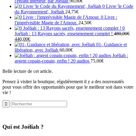
l'enfant intérieur, par Joéliah
90,00
€
0 Livre 'le Code
du Rayonnement', Joéliah
24,75
€
0 Livre :
l'imprévisible Magie de l'Amour.
24,50
€
0
Joéliah : 13 Rayons sacrés, enseignement complet !
480,00
€
Le
Le
440,00
€
prix
prix
01- Guidance et
initial
actuel
libération, avec Joéliah
60,00
€
était :
est :
Joéliah :
480,00€.
440,00€.
argent copain-copain, enfin ! 20 audios
75,00
€
Belle lecture de cet article.
Pensez à visiter la boutique, régulièrement il y a des nouveautés
pour vous offrir des opportunités pour que le meilleur soit dans votre
vie !
​Qui est Joéliah ?